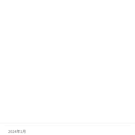
かけはし秋の収穫祭！！
かけはしブログ
2023/10/7
カテゴリー
お知らせ
かけはしブログ
アーカイブ
2025年2月
2024年1月